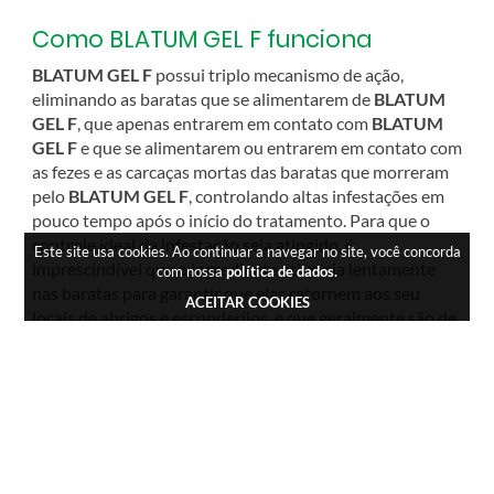
Como BLATUM GEL F funciona
BLATUM GEL F
possui triplo mecanismo de ação,
eliminando as baratas que se alimentarem de
BLATUM
GEL F
, que apenas entrarem em contato com
BLATUM
GEL F
e que se alimentarem ou entrarem em contato com
as fezes e as carcaças mortas das baratas que morreram
pelo
BLATUM GEL F
, controlando altas infestações em
pouco tempo após o início do tratamento. Para que o
controle ideal da infestação seja atingido, é
Este site usa cookies. Ao continuar a navegar no site, você concorda
imprescindível que o ingrediente ativo aja lentamente
com nossa
política de dados
.
nas baratas para garantir que elas retornem aos seu
ACEITAR COOKIES
locais de abrigos e esconderijos, e que geralmente são de
difícil acesso. É por esta razão que o
BLATUM GEL F
utiliza em sua composição o ingrediente ativo Fipronil
que tem ação atrasada nas baratas, garantindo o retorno
delas aos abrigos e esconderijos para contaminarem as
demais baratas e ninfas ali presentes, limpando o local da
infestação em pouco tempo após o início de tratamento,
com resultados que podem ser percebidos já nas